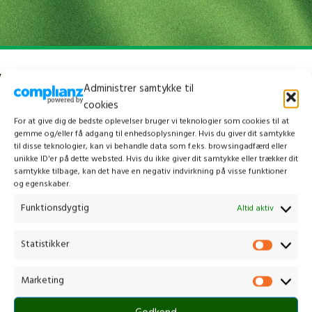
Administrer samtykke til
cookies
For at give dig de bedste oplevelser bruger vi teknologier som cookies til at
gemme og/eller få adgang til enhedsoplysninger. Hvis du giver dit samtykke
til disse teknologier, kan vi behandle data som f.eks. browsingadfærd eller
unikke ID'er på dette websted. Hvis du ikke giver dit samtykke eller trækker dit
samtykke tilbage, kan det have en negativ indvirkning på visse funktioner
og egenskaber.
Funktionsdygtig
Altid aktiv
Kontakt os
Statistikker
Marketing
Gammelmark 1, 6630 Rødding
+45 7484 5090