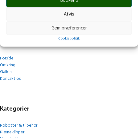
post@stops.dk
Godkend
CVR.: 17679082
Afvis
Gem præferencer
Navigation
Cookiepolitik
Forside
Omkring
Galleri
Kontakt os
Kategorier
Robotter & tilbehør
Plæneklipper