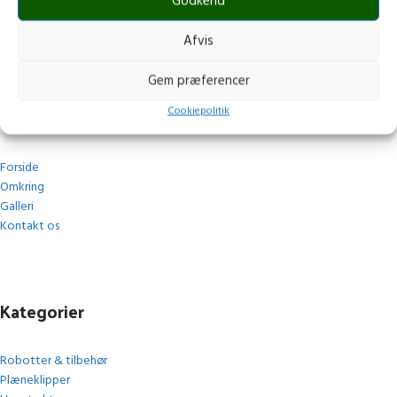
post@stops.dk
Godkend
CVR.: 17679082
Afvis
Gem præferencer
Navigation
Cookiepolitik
Forside
Omkring
Galleri
Kontakt os
Kategorier
Robotter & tilbehør
Plæneklipper