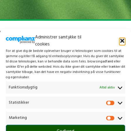
Administrer samtykke til
cookies
For at give dig de bedste oplevelser bruger vi teknologier som cookies til at
gemme og/eller få adgang til enhedsoplysninger. Hvis du giver dit samtykke
til disse teknologier, kan vi behandle data som f.eks. browsingadfærd eller
unikke ID'er på dette websted. Hvis du ikke giver dit samtykke eller trækker dit
samtykke tilbage, kan det have en negativ indvirkning på visse funktioner
og egenskaber.
Funktionsdygtig
Altid aktiv
Kontakt os
Statistikker
Marketing
Gammelmark 1, 6630 Rødding
+45 7484 5090