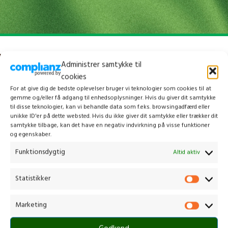
Administrer samtykke til
cookies
For at give dig de bedste oplevelser bruger vi teknologier som cookies til at
gemme og/eller få adgang til enhedsoplysninger. Hvis du giver dit samtykke
til disse teknologier, kan vi behandle data som f.eks. browsingadfærd eller
unikke ID'er på dette websted. Hvis du ikke giver dit samtykke eller trækker dit
samtykke tilbage, kan det have en negativ indvirkning på visse funktioner
og egenskaber.
Funktionsdygtig
Altid aktiv
Kontakt os
Statistikker
Marketing
Gammelmark 1, 6630 Rødding
+45 7484 5090