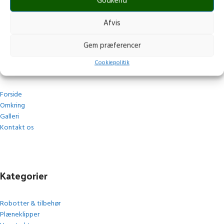
post@stops.dk
Godkend
CVR.: 17679082
Afvis
Gem præferencer
Navigation
Cookiepolitik
Forside
Omkring
Galleri
Kontakt os
Kategorier
Robotter & tilbehør
Plæneklipper