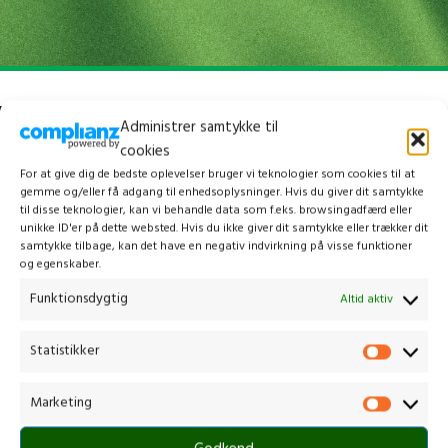
Administrer samtykke til
cookies
For at give dig de bedste oplevelser bruger vi teknologier som cookies til at
gemme og/eller få adgang til enhedsoplysninger. Hvis du giver dit samtykke
til disse teknologier, kan vi behandle data som f.eks. browsingadfærd eller
unikke ID'er på dette websted. Hvis du ikke giver dit samtykke eller trækker dit
samtykke tilbage, kan det have en negativ indvirkning på visse funktioner
og egenskaber.
Funktionsdygtig
Altid aktiv
Kontakt os
Statistikker
Marketing
Gammelmark 1, 6630 Rødding
+45 7484 5090