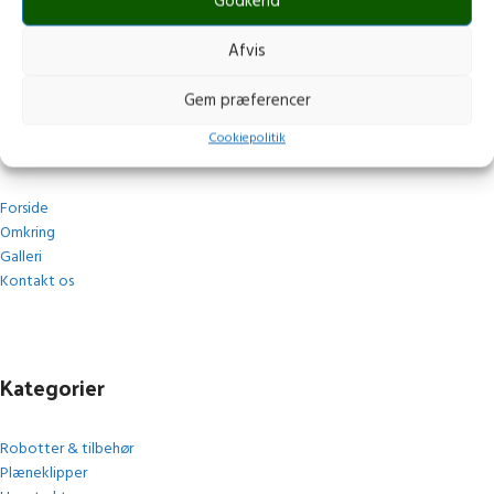
post@stops.dk
Godkend
CVR.: 17679082
Afvis
Gem præferencer
Navigation
Cookiepolitik
Forside
Omkring
Galleri
Kontakt os
Kategorier
Robotter & tilbehør
Plæneklipper