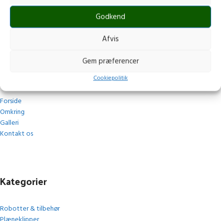
post@stops.dk
Godkend
CVR.: 17679082
Afvis
Gem præferencer
Navigation
Cookiepolitik
Forside
Omkring
Galleri
Kontakt os
Kategorier
Robotter & tilbehør
Plæneklipper