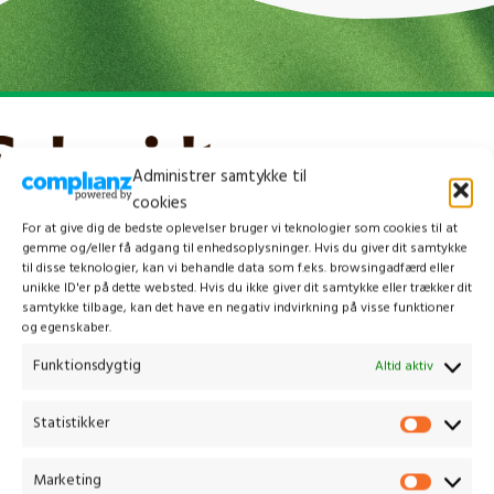
Administrer samtykke til
cookies
For at give dig de bedste oplevelser bruger vi teknologier som cookies til at
gemme og/eller få adgang til enhedsoplysninger. Hvis du giver dit samtykke
til disse teknologier, kan vi behandle data som f.eks. browsingadfærd eller
unikke ID'er på dette websted. Hvis du ikke giver dit samtykke eller trækker dit
samtykke tilbage, kan det have en negativ indvirkning på visse funktioner
og egenskaber.
Funktionsdygtig
Altid aktiv
Kontakt os
Statistikker
Gammelmark 1, 6630 Rødding
Marketing
+45 7484 5090