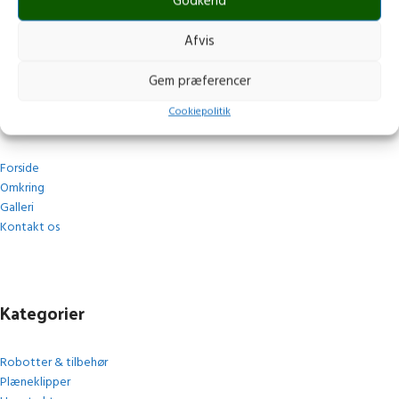
post@stops.dk
Godkend
CVR.: 17679082
Afvis
Gem præferencer
Navigation
Cookiepolitik
Forside
Omkring
Galleri
Kontakt os
Kategorier
Robotter & tilbehør
Plæneklipper