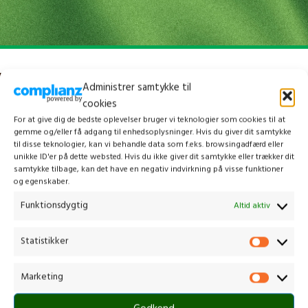
Administrer samtykke til
cookies
For at give dig de bedste oplevelser bruger vi teknologier som cookies til at
gemme og/eller få adgang til enhedsoplysninger. Hvis du giver dit samtykke
til disse teknologier, kan vi behandle data som f.eks. browsingadfærd eller
unikke ID'er på dette websted. Hvis du ikke giver dit samtykke eller trækker dit
samtykke tilbage, kan det have en negativ indvirkning på visse funktioner
og egenskaber.
Funktionsdygtig
Altid aktiv
Kontakt os
Statistikker
Marketing
Gammelmark 1, 6630 Rødding
+45 7484 5090