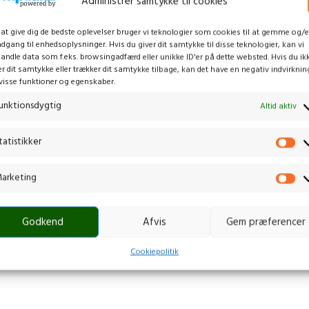
Administrer samtykke til cookies
 at give dig de bedste oplevelser bruger vi teknologier som cookies til at gemme og/e
adgang til enhedsoplysninger. Hvis du giver dit samtykke til disse teknologier, kan vi
andle data som f.eks. browsingadfærd eller unikke ID'er på dette websted. Hvis du ik
er dit samtykke eller trækker dit samtykke tilbage, kan det have en negativ indvirknin
visse funktioner og egenskaber.
unktionsdygtig
Altid aktiv
tatistikker
arketing
Godkend
Afvis
Gem præferencer
Cookiepolitik