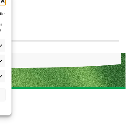
ller
ke
g