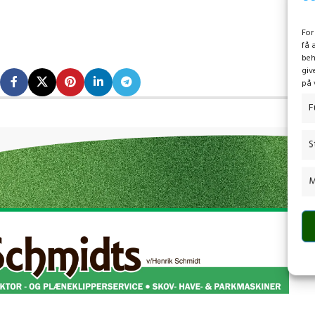
For
få 
beh
giv
på 
F
S
M