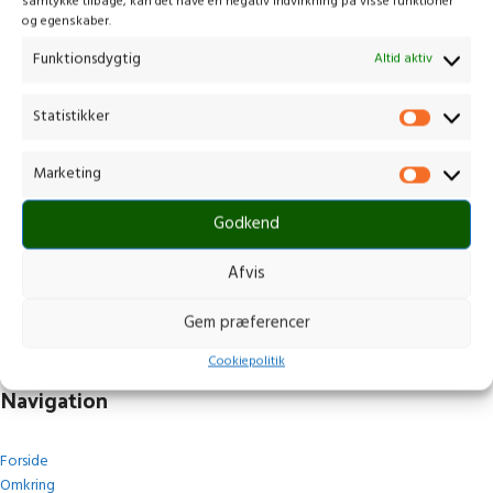
samtykke tilbage, kan det have en negativ indvirkning på visse funktioner
og egenskaber.
Funktionsdygtig
Altid aktiv
Statistikker
Kontakt os
Marketing
Gammelmark 1, 6630 Rødding
Godkend
+45 7484 5090
post@stops.dk
Afvis
CVR.: 17679082
Gem præferencer
Cookiepolitik
Navigation
Forside
Omkring