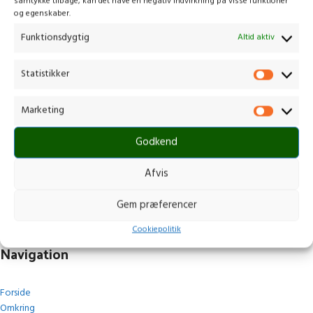
samtykke tilbage, kan det have en negativ indvirkning på visse funktioner
og egenskaber.
Funktionsdygtig
Altid aktiv
Statistikker
Kontakt os
Marketing
Gammelmark 1, 6630 Rødding
Godkend
+45 7484 5090
post@stops.dk
Afvis
CVR.: 17679082
Gem præferencer
Cookiepolitik
Navigation
Forside
Omkring