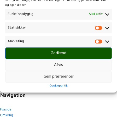
samtykke tilbage, kan det have en negativ indvirkning på visse funktioner
og egenskaber.
Funktionsdygtig
Altid aktiv
Statistikker
Kontakt os
Marketing
Gammelmark 1, 6630 Rødding
Godkend
+45 7484 5090
post@stops.dk
Afvis
CVR.: 17679082
Gem præferencer
Cookiepolitik
Navigation
Forside
Omkring