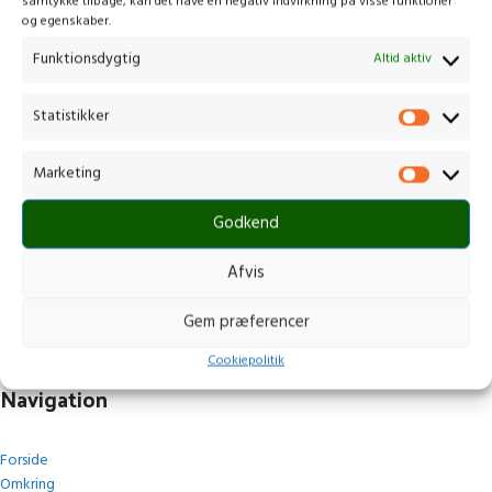
samtykke tilbage, kan det have en negativ indvirkning på visse funktioner
og egenskaber.
Funktionsdygtig
Altid aktiv
Statistikker
Kontakt os
Marketing
Gammelmark 1, 6630 Rødding
Godkend
+45 7484 5090
post@stops.dk
Afvis
CVR.: 17679082
Gem præferencer
Cookiepolitik
Navigation
Forside
Omkring