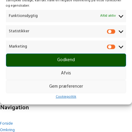
samtykke tilbage, kan det have en negativ indvirkning på visse funktioner
og egenskaber.
Funktionsdygtig
Altid aktiv
Statistikker
Kontakt os
Marketing
Gammelmark 1, 6630 Rødding
Godkend
+45 7484 5090
post@stops.dk
Afvis
CVR.: 17679082
Gem præferencer
Cookiepolitik
Navigation
Forside
Omkring