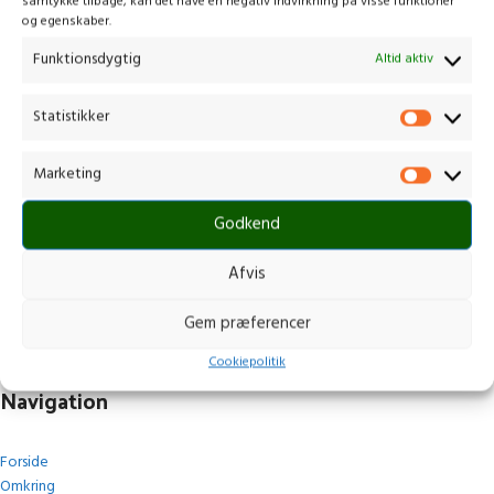
samtykke tilbage, kan det have en negativ indvirkning på visse funktioner
og egenskaber.
Funktionsdygtig
Altid aktiv
Statistikker
Kontakt os
Marketing
Gammelmark 1, 6630 Rødding
Godkend
+45 7484 5090
post@stops.dk
Afvis
CVR.: 17679082
Gem præferencer
Cookiepolitik
Navigation
Forside
Omkring