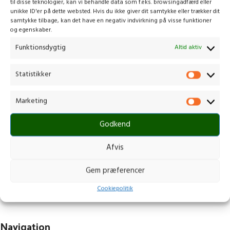
til disse teknologier, kan vi behandle data som f.eks. browsingadfærd eller
unikke ID'er på dette websted. Hvis du ikke giver dit samtykke eller trækker dit
samtykke tilbage, kan det have en negativ indvirkning på visse funktioner
og egenskaber.
Funktionsdygtig
Altid aktiv
Statistikker
Marketing
Kontakt os
Godkend
Gammelmark 1, 6630 Rødding
+45 7484 5090
Afvis
post@stops.dk
CVR.: 17679082
Gem præferencer
Cookiepolitik
Navigation