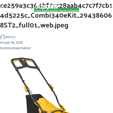
ce259a3c364bf7cc28aab4c7c7f7cb1
4d5225c_Combi340eKit_29438606
8ST2_full01_web.jpeg
Mette
On juni 18, 2025
Kommentarer lukket