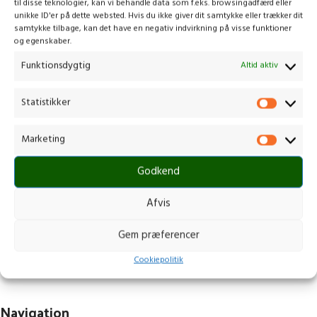
til disse teknologier, kan vi behandle data som f.eks. browsingadfærd eller
unikke ID'er på dette websted. Hvis du ikke giver dit samtykke eller trækker dit
samtykke tilbage, kan det have en negativ indvirkning på visse funktioner
og egenskaber.
Funktionsdygtig
Altid aktiv
Statistikker
Marketing
Kontakt os
Godkend
Gammelmark 1, 6630 Rødding
+45 7484 5090
Afvis
post@stops.dk
CVR.: 17679082
Gem præferencer
Cookiepolitik
Navigation