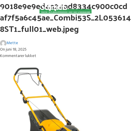
9018e9e9ed4a24ad8334c900c0cd
af7f5a6c45ae_Combi53S_2L053614
8ST1_full01_web.jpeg
Mette
On juni 18, 2025
Kommentarer lukket