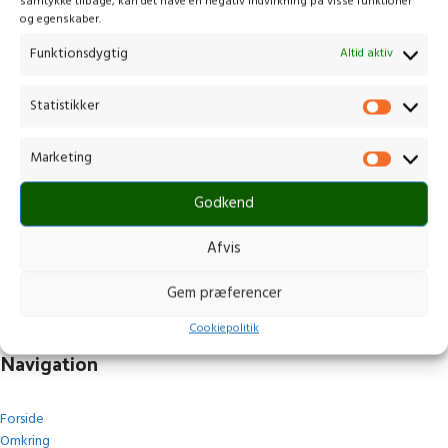
samtykke tilbage, kan det have en negativ indvirkning på visse funktioner
og egenskaber.
Funktionsdygtig
Altid aktiv
Statistikker
Kontakt os
Marketing
Gammelmark 1, 6630 Rødding
Godkend
+45 7484 5090
post@stops.dk
Afvis
CVR.: 17679082
Gem præferencer
Cookiepolitik
Navigation
Forside
Omkring