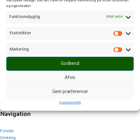
samtykke tilbage, kan det have en negativ indvirkning på visse funktioner
og egenskaber.
Funktionsdygtig
Altid aktiv
Statistikker
Kontakt os
Marketing
Gammelmark 1, 6630 Rødding
Godkend
+45 7484 5090
post@stops.dk
Afvis
CVR.: 17679082
Gem præferencer
Cookiepolitik
Navigation
Forside
Omkring