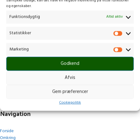
samtykke tilbage, kan det have en negativ indvirkning på visse funktioner
og egenskaber.
Funktionsdygtig
Altid aktiv
Statistikker
Kontakt os
Marketing
Gammelmark 1, 6630 Rødding
Godkend
+45 7484 5090
post@stops.dk
Afvis
CVR.: 17679082
Gem præferencer
Cookiepolitik
Navigation
Forside
Omkring