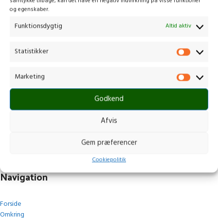
samtykke tilbage, kan det have en negativ indvirkning på visse funktioner
og egenskaber.
Funktionsdygtig
Altid aktiv
Statistikker
Kontakt os
Marketing
Gammelmark 1, 6630 Rødding
Godkend
+45 7484 5090
post@stops.dk
Afvis
CVR.: 17679082
Gem præferencer
Cookiepolitik
Navigation
Forside
Omkring