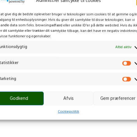
Administrer samtykke til cookies
 at give dig de bedste oplevelser bruger vi teknologier som cookies til at gemme og/e
adgang til enhedsoplysninger. Hvis du giver dit samtykke til disse teknologier, kan vi
andle data som f.eks. browsingadfærd eller unikke ID'er på dette websted. Hvis du ik
er dit samtykke eller trækker dit samtykke tilbage, kan det have en negativ indvirknin
visse funktioner og egenskaber.
unktionsdygtig
Altid aktiv
tatistikker
arketing
Godkend
Afvis
Gem præferencer
Cookiepolitik