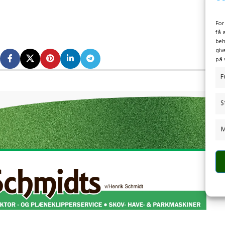
For
få 
beh
giv
på 
F
S
M