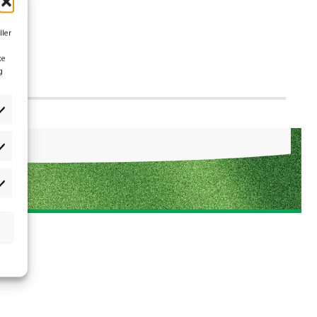
ller
ke
g