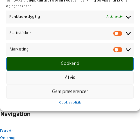
samtykke tilbage, kan det have en negativ indvirkning på visse funktioner
og egenskaber.
Funktionsdygtig
Altid aktiv
Statistikker
Kontakt os
Marketing
Gammelmark 1, 6630 Rødding
Godkend
+45 7484 5090
post@stops.dk
Afvis
CVR.: 17679082
Gem præferencer
Cookiepolitik
Navigation
Forside
Omkring