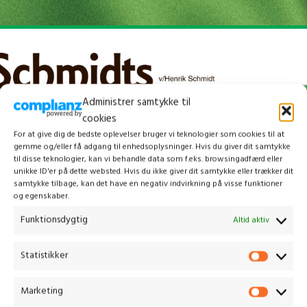
Administrer samtykke til
cookies
For at give dig de bedste oplevelser bruger vi teknologier som cookies til at
gemme og/eller få adgang til enhedsoplysninger. Hvis du giver dit samtykke
til disse teknologier, kan vi behandle data som f.eks. browsingadfærd eller
unikke ID'er på dette websted. Hvis du ikke giver dit samtykke eller trækker dit
samtykke tilbage, kan det have en negativ indvirkning på visse funktioner
og egenskaber.
Kontakt os
Funktionsdygtig
Altid aktiv
Statistikker
Gammelmark 1, 6630 Rødding
+45 7484 5090
post@stops.dk
Marketing
CVR.: 17679082