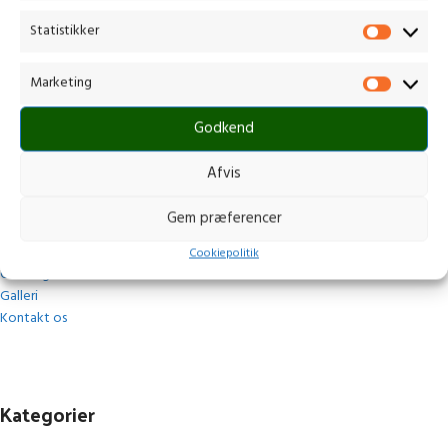
Gammelmark 1, 6630 Rødding
Statistikker
+45 7484 5090
post@stops.dk
Marketing
CVR.: 17679082
Godkend
Afvis
Navigation
Gem præferencer
Forside
Cookiepolitik
Omkring
Galleri
Kontakt os
Kategorier