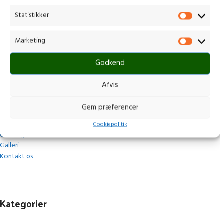
Gammelmark 1, 6630 Rødding
Statistikker
+45 7484 5090
post@stops.dk
Marketing
CVR.: 17679082
Godkend
Afvis
Navigation
Gem præferencer
Forside
Cookiepolitik
Omkring
Galleri
Kontakt os
Kategorier