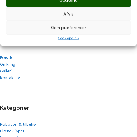
post@stops.dk
Godkend
CVR.: 17679082
Afvis
Gem præferencer
Navigation
Cookiepolitik
Forside
Omkring
Galleri
Kontakt os
Kategorier
Robotter & tilbehør
Plæneklipper