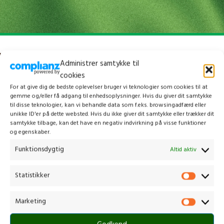
Administrer samtykke til
cookies
For at give dig de bedste oplevelser bruger vi teknologier som cookies til at
gemme og/eller få adgang til enhedsoplysninger. Hvis du giver dit samtykke
til disse teknologier, kan vi behandle data som f.eks. browsingadfærd eller
unikke ID'er på dette websted. Hvis du ikke giver dit samtykke eller trækker dit
samtykke tilbage, kan det have en negativ indvirkning på visse funktioner
og egenskaber.
Funktionsdygtig
Altid aktiv
Kontakt os
Statistikker
Marketing
Gammelmark 1, 6630 Rødding
+45 7484 5090