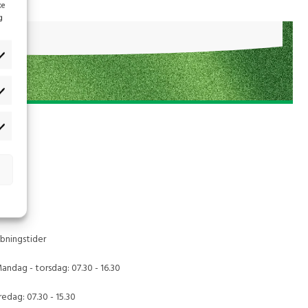
ke
g
bningstider
andag - torsdag: 07.30 - 16.30
redag: 07.30 - 15.30