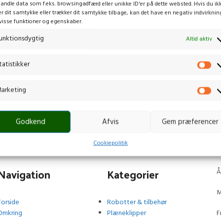
andle data som f.eks. browsingadfærd eller unikke ID'er på dette websted. Hvis du ik
er dit samtykke eller trækker dit samtykke tilbage, kan det have en negativ indvirknin
visse funktioner og egenskaber.
unktionsdygtig
Altid aktiv
tatistikker
arketing
Godkend
Afvis
Gem præferencer
Cookiepolitik
Navigation
Kategorier
Å
M
Forside
Robotter & tilbehør
Omkring
Plæneklipper
F