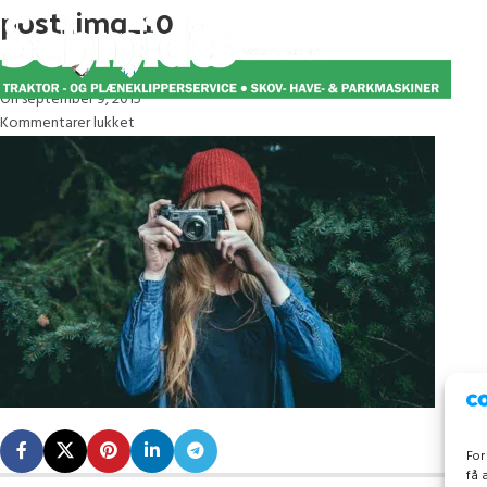
post_img_10
Posted by
henrik18rmh
On september 9, 2015
Kommentarer lukket
For
få 