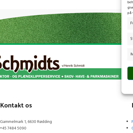
beh
giv
på 
F
S
M
Kontakt os
Gammelmark 1, 6630 Rødding
+45 7484 5090