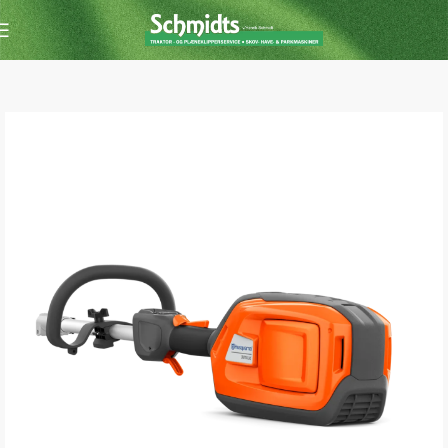
Forside
Buskrydder /Trimmer
Buskrydder/Trimmer m. batteri