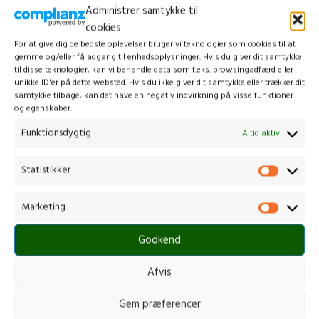
Administrer samtykke til
cookies
For at give dig de bedste oplevelser bruger vi teknologier som cookies til at
gemme og/eller få adgang til enhedsoplysninger. Hvis du giver dit samtykke
til disse teknologier, kan vi behandle data som f.eks. browsingadfærd eller
unikke ID'er på dette websted. Hvis du ikke giver dit samtykke eller trækker dit
samtykke tilbage, kan det have en negativ indvirkning på visse funktioner
og egenskaber.
HUSQVARNA DE110
STIGA GT 100E KIT
Funktionsdygtig
Altid aktiv
Forlængerrør
Buskrydder /Trimmer
,
Alle
Statistikker
Buskrydder /Trimmer
,
Tilbehør til
buskrydder/trimmer
,
buskrydder/trimmer
Buskrydder/Trimmer m. batteri
349,00
kr.
899,00
kr.
Marketing
inkl. moms
inkl. moms
Godkend
SKU:
970 70 40-01
SKU:
271102108/ST2
Forlængerstang til hækkeklipper- og
Batteridrevet græstrimmer for
stangsavtilbehør Forlængerstang til
ledningsfri og bekymringsfri trimning
Afvis
FLXi hækkeklipper og FLXi stangsav,
Teleskopisk rigrør, der kan justeres til,
som giver en ekstra rækkevidde på 80
så det passer til dig
Gem præferencer
cm.
Kraftfuld motor og automatisk
trådfremføring giver uafbrudt