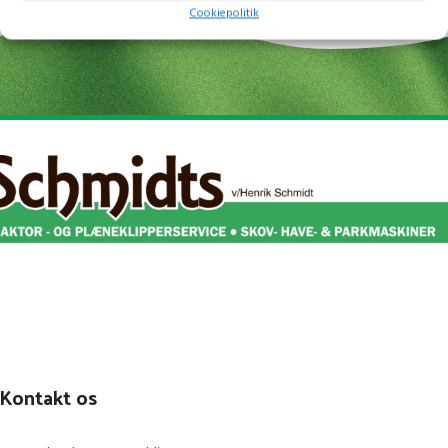
Cookiepolitik
trimning i hele batteritiden
Et justerbart loop-håndtag og
trimmerhoved samt et strømlinet
design giver behagelig og nem
håndtering
Skift fra trimning til kantskæring med
et enkelt klik
1 x STIGA ePowerE 22 (20 V / 2 Ah)
batteri og oplader medfølger
Kontakt os