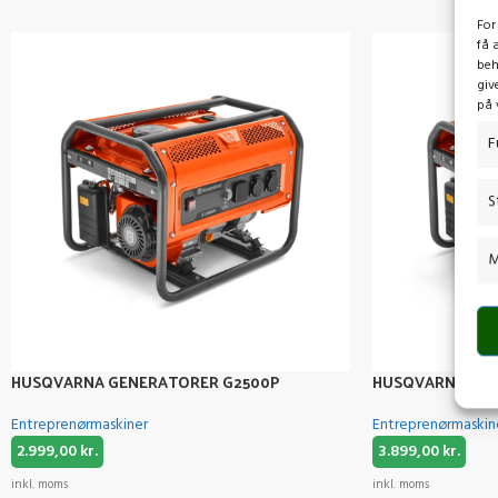
For
få 
beh
giv
på 
F
S
M
HUSQVARNA GENERATORER G2500P
HUSQVARNA GEN
Entreprenørmaskiner
Entreprenørmaskin
2.999,00
kr.
3.899,00
kr.
inkl. moms
inkl. moms