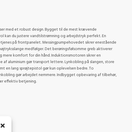
enser med et robust design. Bygget til de mest krævende
 kan du justere vandtilstrømning og arbejdstryk perfekt. En
betjenes på frontpanelet. Messingpumpehovedet sikrer enestående
t højtryksslange medfølger. Det berøringsfølsomme greb aktiverer
 mere komfort for din hånd. Induktionsmotoren sikrer en
 af aluminium gør transport lettere. Lynkobling på slangen, store
amt en lang sprøjtepistol gør kun oplevelsen bedre. To
lynkobling gør arbejdet nemmere. Indbygget opbevaring af tilbehør,
r effektiv betjening.