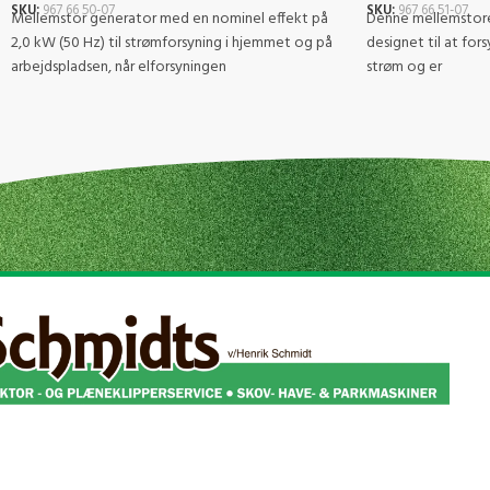
SKU:
967 66 50-07
SKU:
967 66 51-07
Mellemstor generator med en nominel effekt på
Denne mellemstore
2,0 kW (50 Hz) til strømforsyning i hjemmet og på
designet til at fo
arbejdspladsen, når elforsyningen
strøm og er