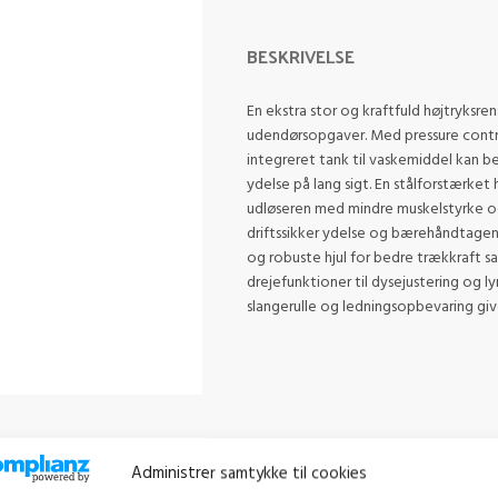
BESKRIVELSE
En ekstra stor og kraftfuld højtryksr
udendørsopgaver. Med pressure control
integreret tank til vaskemiddel kan 
ydelse på lang sigt. En stålforstærke
udløseren med mindre muskelstyrke og
driftssikker ydelse og bærehåndtagene
og robuste hjul for bedre trækkraft s
drejefunktioner til dysejustering og 
slangerulle og ledningsopbevaring give
Administrer samtykke til cookies