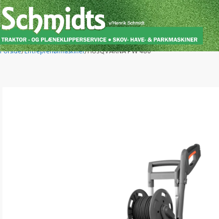
Forside
Entreprenørmaskiner
HUSQVARNA PW 480