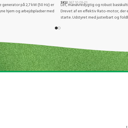
SKU:
967 10 09‑01
 generator på 2,7 kW (50 Hz) er
Let, manøvredygtig og robust basiskulti
rsyne hjem og arbejdspladser med
Drevet af en effektiv Rato-motor, der 
starte. Udstyret med justerbart og fold