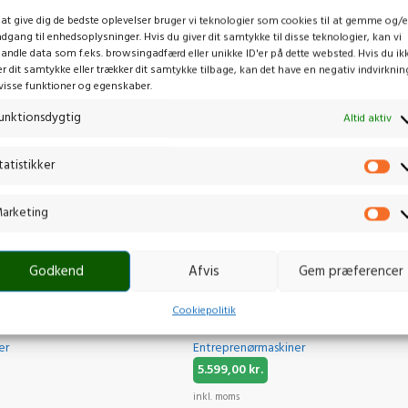
 at give dig de bedste oplevelser bruger vi teknologier som cookies til at gemme og/e
adgang til enhedsoplysninger. Hvis du giver dit samtykke til disse teknologier, kan vi
andle data som f.eks. browsingadfærd eller unikke ID'er på dette websted. Hvis du ik
er dit samtykke eller trækker dit samtykke tilbage, kan det have en negativ indvirknin
visse funktioner og egenskaber.
unktionsdygtig
Altid aktiv
tatistikker
arketing
Godkend
Afvis
Gem præferencer
ERATOR G3200P
HUSQVARNA TF 225
Cookiepolitik
er
Entreprenørmaskiner
5.599,00
kr.
inkl. moms