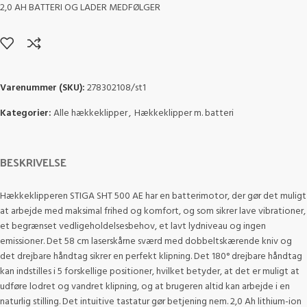
2,0 AH BATTERI OG LADER MEDFØLGER
Varenummer (SKU):
278302108/st1
Kategorier:
Alle hækkeklipper
,
Hækkeklipper m. batteri
BESKRIVELSE
Hækkeklipperen STIGA SHT 500 AE har en batterimotor, der gør det muligt
at arbejde med maksimal frihed og komfort, og som sikrer lave vibrationer,
et begrænset vedligeholdelsesbehov, et lavt lydniveau og ingen
emissioner. Det 58 cm laserskårne sværd med dobbeltskærende kniv og
det drejbare håndtag sikrer en perfekt klipning. Det 180° drejbare håndtag
kan indstilles i 5 forskellige positioner, hvilket betyder, at det er muligt at
udføre lodret og vandret klipning, og at brugeren altid kan arbejde i en
naturlig stilling. Det intuitive tastatur gør betjening nem. 2,0 Ah lithium-ion