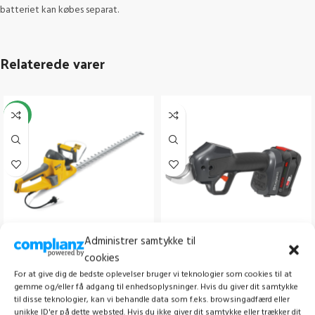
batteriet kan købes separat.
Relaterede varer
-25%
Administrer samtykke til
STIGA SHT 700
HUSQVARNA ASPIRE™ PS30X-
cookies
P4A MED BATTERI OG LADER
For at give dig de bedste oplevelser bruger vi teknologier som cookies til at
Hækkeklipper
,
Alle hækkeklipper
,
gemme og/eller få adgang til enhedsoplysninger. Hvis du giver dit samtykke
Hækkeklipper m. batteri
,
Tilbud
Alle hækkeklipper
,
Hækkeklipper m.
til disse teknologier, kan vi behandle data som f.eks. browsingadfærd eller
batteri
1.879,00
kr.
unikke ID'er på dette websted. Hvis du ikke giver dit samtykke eller trækker dit