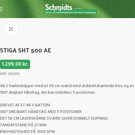
Forside
Hækkeklipper
Hækkeklipper m. batteri
Click to enlarge
STIGA SHT 500 AE
1.299,00
kr.
inkl. moms
48 V hækkeklipper med et 58 cm sværd med dobbeltskærende kniv og et
180° drejbart håndtag, der kan indstilles i 5 positioner.
DREVET AF ET 48 V BATTERI
180° DREJBART HÅNDTAG MED 5 POSITIONER
DET 58 CM LASERSKÅRNE SVÆRD GIVER DOBBELT KLIPNING
TANDAFSTAND PÅ 27 MM
KNIVHASTIGHED PÅ 3500 SPM