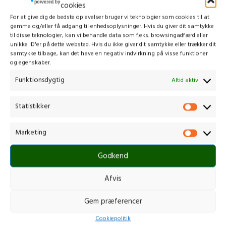
cookies
For at give dig de bedste oplevelser bruger vi teknologier som cookies til at
gemme og/eller få adgang til enhedsoplysninger. Hvis du giver dit samtykke
til disse teknologier, kan vi behandle data som f.eks. browsingadfærd eller
unikke ID'er på dette websted. Hvis du ikke giver dit samtykke eller trækker dit
samtykke tilbage, kan det have en negativ indvirkning på visse funktioner
og egenskaber.
HUSQVARNA DE110
HUSQVARNA FORLÆNGERRØR
Forlængerrør
EX780/24
Funktionsdygtig
Altid aktiv
Buskrydder /Trimmer
,
Tilbehør til
Buskrydder /Trimmer
,
Tilbehør til
buskrydder/trimmer
buskrydder/trimmer
Statistikker
349,00
kr.
829,00
kr.
Marketing
inkl. moms
inkl. moms
SKU:
970 70 40-01
SKU:
967 29 71-01
Forlængerstang til hækkeklipper- og
Forlængerrør til kombi produkter. Giver
Godkend
stangsavtilbehør Forlængerstang til
en ekstra længde på op til 80 cm.
FLXi hækkeklipper og FLXi stangsav,
som giver en ekstra rækkevidde på 80
Afvis
cm.
Gem præferencer
Cookiepolitik