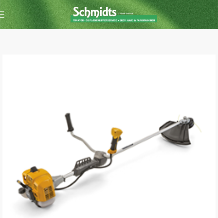
Forside
Buskrydder /Trimmer
Buskrydder/trimmer m. benzin