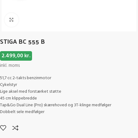
Click to enlarge
STIGA BC 555 B
2.499,00
kr.
inkl. moms
51,7 cc 2-takts benzinmotor
Cykelstyr
Lige aksel med forstærket støtte
45 cm klippebredde
Tap&Go Dual Line (Pro) skærehoved og 3T-klinge medfølger
Dobbelt sele medfølger