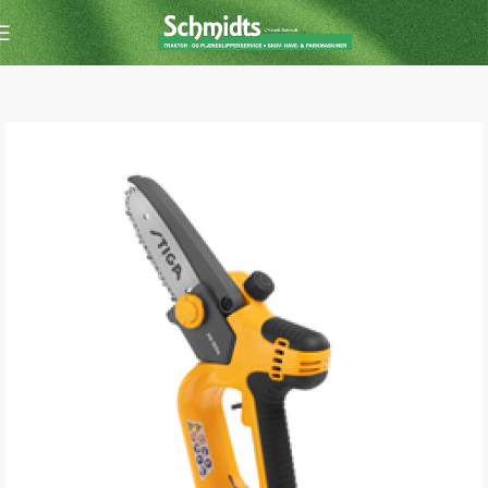
Forside
Kædesav
kædesav m. batteri