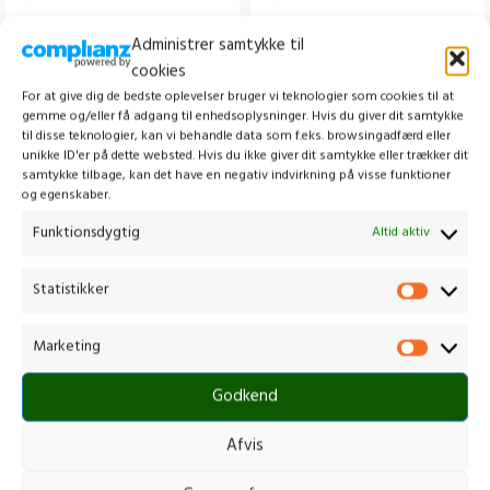
Administrer samtykke til
cookies
For at give dig de bedste oplevelser bruger vi teknologier som cookies til at
gemme og/eller få adgang til enhedsoplysninger. Hvis du giver dit samtykke
til disse teknologier, kan vi behandle data som f.eks. browsingadfærd eller
unikke ID'er på dette websted. Hvis du ikke giver dit samtykke eller trækker dit
samtykke tilbage, kan det have en negativ indvirkning på visse funktioner
og egenskaber.
Funktionsdygtig
Altid aktiv
STIGA SMT 100 AE KIT
HUSQVARNA ASPIRE™ P8X-P4A
MED BATTWEI OG LADER
Hækkeklipper
,
Alle hækkeklipper
,
Statistikker
Kædesav
,
Alle kædesav
,
Alle kædesav
,
kædesav m. batteri
Hækkeklipper m. batteri
,
kædesav
2.899,00
kr.
m. batteri
Marketing
inkl. moms
1.999,00
kr.
SKU:
970 82 75-02
Godkend
Kraftfuld og kompakt grensav bygget
inkl. moms
til at beherske grene Husqvarna Aspire
SKU:
278720008/ST3
Batteridrevet multi-tool til uafbrudt
P8X-P4A er en kompakt, batteridrevet
Afvis
hækkeklipning og beskæring af grene
grensav, der er bygget
Selen hægtes på dit multi-tool for