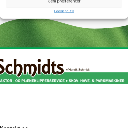
Gem præferencer
lettere arbejde og bedre balance
55 cm teleskopisk forlænger giver
Cookiepolitik
redskabet en totallængde på 2,75 m -
hækkeklipper og 2,55 m - kædesav
Ergonomisk og strømlinet udformning
med soft grip-håndtag
45 cm kniv med et grengab på 18 mm
skærer gennem mellemtykke grene
Uden batteri og oplader
Kontakt os