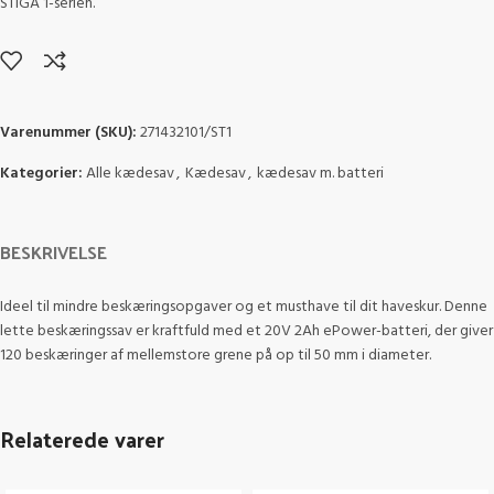
STIGA 1-serien.
Varenummer (SKU):
271432101/ST1
Kategorier:
Alle kædesav
,
Kædesav
,
kædesav m. batteri
BESKRIVELSE
Ideel til mindre beskæringsopgaver og et musthave til dit haveskur. Denne
lette beskæringssav er kraftfuld med et 20V 2Ah ePower-batteri, der giver
120 beskæringer af mellemstore grene på op til 50 mm i diameter.
Relaterede varer