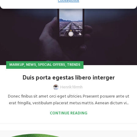
Cookiepolitik
,
,
,
MARKUP
NEWS
SPECIAL OFFERS
TRENDS
Duis porta egestas libero interger
Henrik18rmh
Donec finibus sit amet orci eget ultricies. Praesent posuere ante ut
erat fringilla, vestibulum placerat metus mattis. Aenean dictum vi...
CONTINUE READING