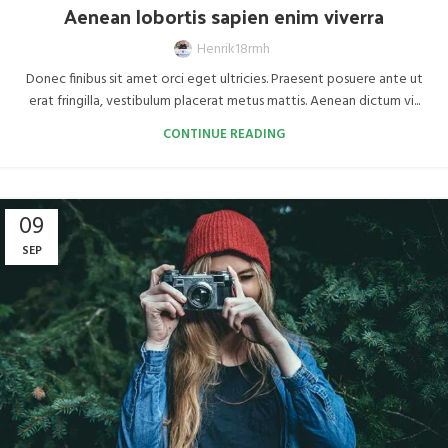
Aenean lobortis sapien enim viverra
Henrik18rmh
Donec finibus sit amet orci eget ultricies. Praesent posuere ante ut
erat fringilla, vestibulum placerat metus mattis. Aenean dictum vi...
CONTINUE READING
09
SEP