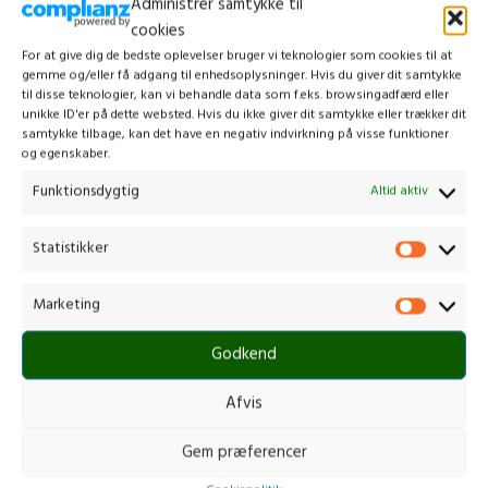
Administrer samtykke til
cookies
For at give dig de bedste oplevelser bruger vi teknologier som cookies til at
gemme og/eller få adgang til enhedsoplysninger. Hvis du giver dit samtykke
til disse teknologier, kan vi behandle data som f.eks. browsingadfærd eller
unikke ID'er på dette websted. Hvis du ikke giver dit samtykke eller trækker dit
samtykke tilbage, kan det have en negativ indvirkning på visse funktioner
og egenskaber.
,
,
COUPONS
FASHION
NEWS
Funktionsdygtig
Altid aktiv
Sed aliquet mi at libero consectetur
Henrik18rmh
Statistikker
Donec finibus sit amet orci eget ultricies. Praesent posuere ante ut
erat fringilla, vestibulum placerat metus mattis. Aenean dictum vi...
Marketing
CONTINUE READING
Godkend
Afvis
09
Gem præferencer
SEP