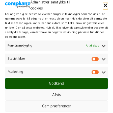
Administrer samtykke til
Porta nec aenean pellentesqu
cookies
Sodales quisque in torquent a consectetur lobortis vestibulum
For at give dig de bedste oplevelser bruger vi teknologier som cookies til at
consectetur metus a a interdum odio orci a est parturient nisi pharetra
gemme og/eller få adgang til enhedsoplysninger. Hvis du giver dit samtykke
vivamus a commodo tellus. Est non arcu a.
til disse teknologier, kan vi behandle data som f.eks. browsingadfærd eller
unikke ID'er på dette websted. Hvis du ikke giver dit samtykke eller trækker dit
Erat sagittis mollis rhoncus
samtykke tilbage, kan det have en negativ indvirkning på visse funktioner
Sodales quisque in torquent a consectetur lobortis vestibulum
og egenskaber.
consectetur metus a a interdum odio orci a est parturient nisi pharetra
Funktionsdygtig
Altid aktiv
vivamus a commodo tellus. Est non arcu a.
Statistikker
TACITIRS LOBORTIS
Marketing
Elis mus a habitant mi suspendisse adipiscing ultricies torquent id urna.
Godkend
VESTIBULUM MOLLIS
Afvis
Gem præferencer
Blandit nibh at accumsan a a sed et diam himenaeos aliquet ad sagittis.