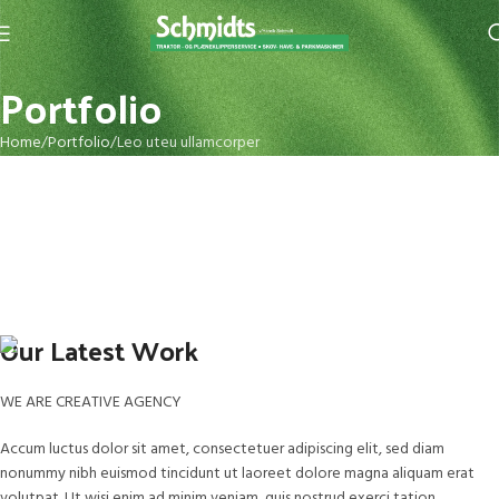
Portfolio
Home
Portfolio
Leo uteu ullamcorper
Our Latest Work
WE ARE CREATIVE AGENCY
Accum luctus dolor sit amet, consectetuer adipiscing elit, sed diam
nonummy nibh euismod tincidunt ut laoreet dolore magna aliquam erat
volutpat. Ut wisi enim ad minim veniam, quis nostrud exerci tation.