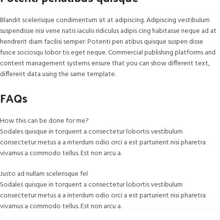
Blandit scelerisque condimentum sit at adipiscing. Adipiscing vestibulum
suspendisse nisi vene natis iaculis ridiculus adipis cing habitasse neque ad at
hendrerit diam facilisi semper. Potenti pen atibus quisque suspen disse
fusce sociosqu lobor tis eget neque. Commercial publishing platforms and
content management systems ensure that you can show different text,
different data using the same template.
FAQs
How this can be done for me?
Sodales quisque in torquent a consectetur lobortis vestibulum
consectetur metus a a interdum odio orci a est parturient nisi pharetra
vivamus a commodo tellus. Est non arcu a.
Justo ad nullam scelerisque fel
Sodales quisque in torquent a consectetur lobortis vestibulum
consectetur metus a a interdum odio orci a est parturient nisi pharetra
vivamus a commodo tellus. Est non arcu a.