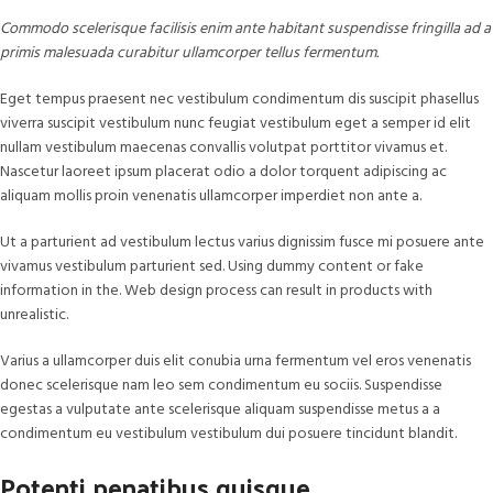
Commodo scelerisque facilisis enim ante habitant suspendisse fringilla ad a
primis malesuada curabitur ullamcorper tellus fermentum.
Eget tempus praesent nec vestibulum condimentum dis suscipit phasellus
viverra suscipit vestibulum nunc feugiat vestibulum eget a semper id elit
nullam vestibulum maecenas convallis volutpat porttitor vivamus et.
Nascetur laoreet ipsum placerat odio a dolor torquent adipiscing ac
aliquam mollis proin venenatis ullamcorper imperdiet non ante a.
Ut a parturient ad vestibulum lectus varius dignissim fusce mi posuere ante
vivamus vestibulum parturient sed. Using dummy content or fake
information in the. Web design process can result in products with
unrealistic.
Varius a ullamcorper duis elit conubia urna fermentum vel eros venenatis
donec scelerisque nam leo sem condimentum eu sociis. Suspendisse
egestas a vulputate ante scelerisque aliquam suspendisse metus a a
condimentum eu vestibulum vestibulum dui posuere tincidunt blandit.
Potenti penatibus quisque