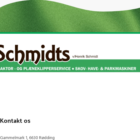
Suspendisse quam at vestibulum
Kitchen
Kontakt os
Gammelmark 1, 6630 Rødding