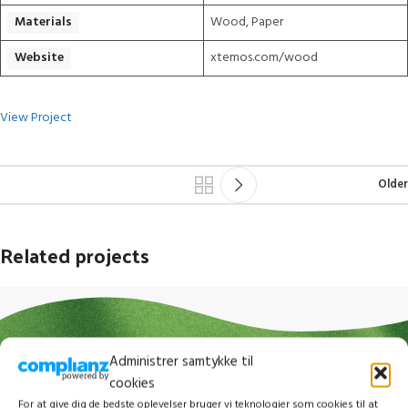
Materials
Wood, Paper
Website
xtemos.com/wood
View Project
Older
Related projects
Leo uteu ullamcorper
Kitchen
Administrer samtykke til
cookies
For at give dig de bedste oplevelser bruger vi teknologier som cookies til at