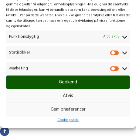
gemme og/eller få adgang til enhedsoplysninger. Hvis du giver dit samtykke
til disse teknologier, kan vi behandle data som f.eks. browsingadfærd eller
unikke ID'er på dette websted. Hvis du ikke giver dit samtykke eller trækker dit
samtykke tilbage, kan det have en negativ indvirkning på visse funktioner
og egenskaber.
Funktionsdygtig
Altid aktiv
Statistikker
Marketing
Kontakt os
Godkend
Afvis
Gammelmark 1, 6630 Rødding
+45 7484 5090
Gem præferencer
post@stops.dk
CVR.: 17679082
Cookiepolitik