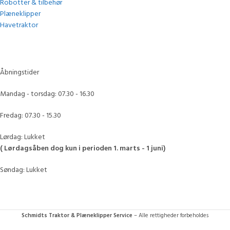
Robotter & tilbehør
Plæneklipper
Havetraktor
Åbningstider
Mandag - torsdag: 07.30 - 16.30
Fredag: 07.30 - 15.30
Lørdag: Lukket
( Lørdagsåben dog kun i perioden 1. marts - 1 juni)
Søndag: Lukket
Schmidts Traktor & Plæneklipper Service
– Alle rettigheder forbeholdes