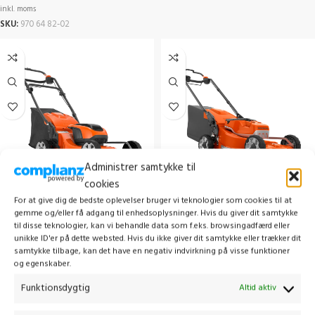
inkl. moms
SKU:
970 64 82‑02
Administrer samtykke til
cookies
HUSQVARNA LC 142iS MED
HUSQVARNA LC 551iV UDEN
For at give dig de bedste oplevelser bruger vi teknologier som cookies til at
BATTERI OG LADER
BATTERI OG LADER
gemme og/eller få adgang til enhedsoplysninger. Hvis du giver dit samtykke
til disse teknologier, kan vi behandle data som f.eks. browsingadfærd eller
unikke ID'er på dette websted. Hvis du ikke giver dit samtykke eller trækker dit
Alle plæneklipper
,
Plæneklipper m.
Alle plæneklipper
,
Plæneklipper m.
samtykke tilbage, kan det have en negativ indvirkning på visse funktioner
batteri
batteri
og egenskaber.
5.599,00
kr.
11.499,00
kr.
Funktionsdygtig
Altid aktiv
inkl. moms
inkl. moms
SKU:
970 54 19-02
SKU:
967 97 72-01