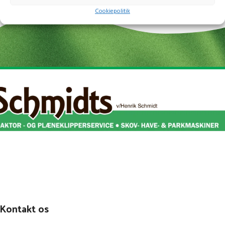
Anbefalet batteri: STIGA ePower E 420
Cookiepolitik
(48 V / 2 Ah) batteri - sælges separat
Kontakt os