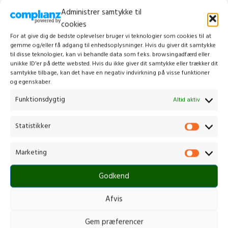
Administrer samtykke til
cookies
For at give dig de bedste oplevelser bruger vi teknologier som cookies til at
gemme og/eller få adgang til enhedsoplysninger. Hvis du giver dit samtykke
til disse teknologier, kan vi behandle data som f.eks. browsingadfærd eller
unikke ID'er på dette websted. Hvis du ikke giver dit samtykke eller trækker dit
samtykke tilbage, kan det have en negativ indvirkning på visse funktioner
og egenskaber.
STIGA SC 100E KIT
STIGA GT 500E UDEN BATTERI
OG OPLADER
Funktionsdygtig
Altid aktiv
Buskrydder /Trimmer
,
Alle
buskrydder/trimmer
,
Buskrydder /Trimmer
,
Alle
Buskrydder/Trimmer m. batteri
buskrydder/trimmer
,
Statistikker
Buskrydder/Trimmer m. batteri
1.199,00
kr.
1.299,00
kr.
Marketing
inkl. moms
inkl. moms
SKU:
257022001/ST1
500 W kulfri motor
SKU:
278100008/ST3
Godkend
Drevet af et 48 V batteri
Op til 3 cm tykke grene
Arbejdsbredde på 30 cm
Kvalitetssaks i carbonstål
Automatisk dual line-trimmerhoved
Hurtig klipning - 0,4 S/30 mm
Afvis
90° justerbar klippevinkel for
Tre justerbare klippebredder
kanttrimningsfunktion
Inklusiv STIGA ePower 20V 2Ah batteri
Gem præferencer
Teleskoprør