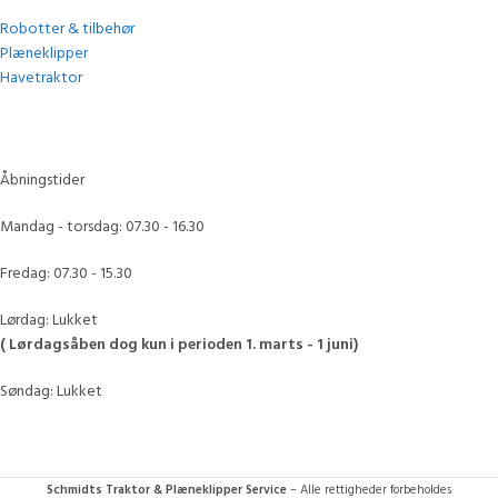
Robotter & tilbehør
Plæneklipper
Havetraktor
Åbningstider
Mandag - torsdag: 07.30 - 16.30
Fredag: 07.30 - 15.30
Lørdag: Lukket
( Lørdagsåben dog kun i perioden 1. marts - 1 juni)
Søndag: Lukket
Schmidts Traktor & Plæneklipper Service
– Alle rettigheder forbeholdes