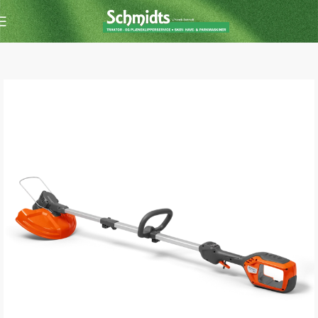
Forside
Buskrydder /Trimmer
Buskrydder/Trimmer m. batteri