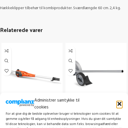
Hækkeklipper tilbehør til kombiprodukter. Sværdlængde 60 cm. 2,4 kg.
Relaterede varer
Administrer samtykke til
HUSQVARNA DP110 FLXi
HUSQVARNA ESA850
cookies
KANTSKÆRER
For at give dig de bedste oplevelser bruger vi teknologier som cookies til at
Buskrydder /Trimmer
,
Tilbehør til
gemme og/eller få adgang til enhedsoplysninger. Hvis du giver dit samtykke
buskrydder/trimmer
Buskrydder /Trimmer
,
Tilbehør til
til disse teknologier, kan vi behandle data som f.eks. browsingadfærd eller