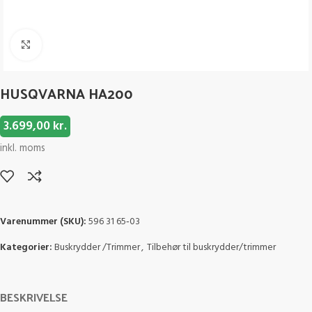
Click to enlarge
HUSQVARNA HA200
3.699,00
kr.
inkl. moms
Varenummer (SKU):
596 31 65‑03
Kategorier:
Buskrydder /Trimmer
,
Tilbehør til buskrydder/trimmer
BESKRIVELSE