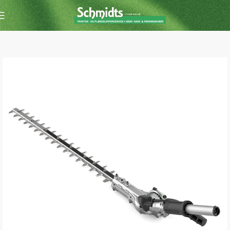
Forside
Buskrydder /Trimmer
Tilbehør til buskrydder/trimmer