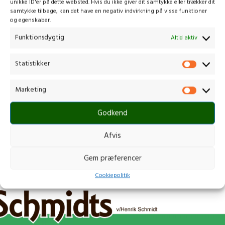
buskrydder/trimmer
unikke ID'er på dette websted. Hvis du ikke giver dit samtykke eller trækker dit
1.149,00
kr.
samtykke tilbage, kan det have en negativ indvirkning på visse funktioner
1.599,00
kr.
inkl. moms
og egenskaber.
inkl. moms
SKU:
970 70 38-01
Stangsavstilbehør til præcis skæring
Funktionsdygtig
Altid aktiv
SKU:
967 92 56-04
Holder græsplæner, stier og
DP110 FLXi stangsavstilbehør med X-
blomsterbede flotte med lige og
Precision™-kæde, der giver præcis
Statistikker
perfekte kanter.
skæring. Sværdet er placeret i venstre
side for øget
Marketing
Godkend
Afvis
Gem præferencer
Cookiepolitik