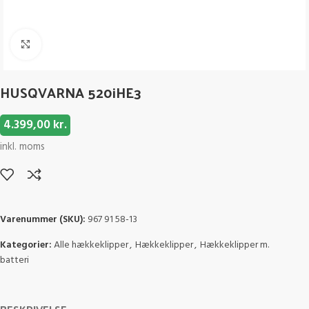
Click to enlarge
HUSQVARNA 520iHE3
4.399,00
kr.
inkl. moms
Varenummer (SKU):
967 91 58-13
Kategorier:
Alle hækkeklipper
,
Hækkeklipper
,
Hækkeklipper m.
batteri