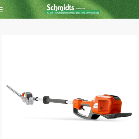
Forside
Hækkeklipper
Hækkeklipper m. batteri