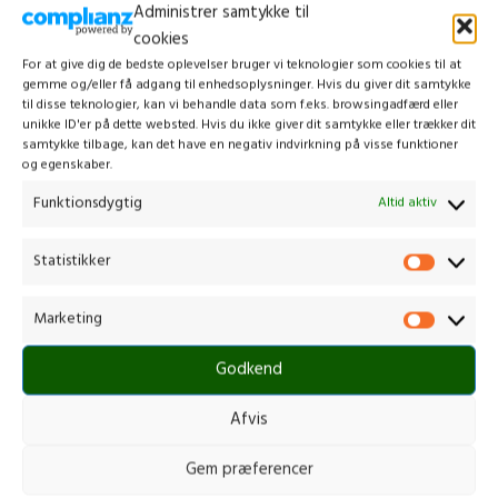
Alle hækkeklipper
,
Hækkeklipper m.
Administrer samtykke til
batteri
cookies
1.299,00
kr.
For at give dig de bedste oplevelser bruger vi teknologier som cookies til at
gemme og/eller få adgang til enhedsoplysninger. Hvis du giver dit samtykke
inkl. moms
til disse teknologier, kan vi behandle data som f.eks. browsingadfærd eller
SKU:
278302108/st1
48 V hækkeklipper med et 58 cm
unikke ID'er på dette websted. Hvis du ikke giver dit samtykke eller trækker dit
samtykke tilbage, kan det have en negativ indvirkning på visse funktioner
sværd med dobbeltskærende kniv og
og egenskaber.
et 180° drejbart håndtag, der kan
STIGA SHT 700
indstilles i 5 positioner.
Funktionsdygtig
Altid aktiv
DREVET AF ET 48 V BATTERI
Hækkeklipper
,
Alle hækkeklipper
,
180° DREJBART HÅNDTAG MED 5
Hækkeklipper m. batteri
,
Tilbud
POSITIONER
Statistikker
1.879,00
kr.
DET 58 CM LASERSKÅRNE SVÆRD
GIVER DOBBELT KLIPNING
1.400,00
kr.
Marketing
TANDAFSTAND PÅ 27 MM
inkl. moms
KNIVHASTIGHED PÅ 3500 SPM
Godkend
SKU:
256070002/12
2,0 AH BATTERI OG LADER
MEDFØLGER
1200
Produktlængde
mm
Afvis
Sværdlængde
72 cm
Gem præferencer