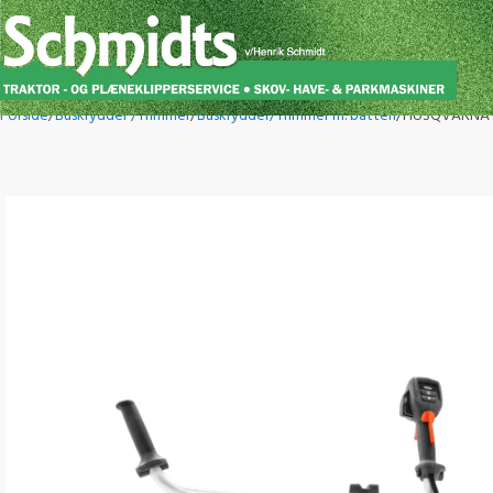
Forside
Buskrydder /Trimmer
Buskrydder/Trimmer m. batteri
HUSQVARNA 