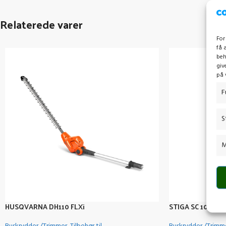
Relaterede varer
For
få 
beh
giv
på 
F
S
M
HUSQVARNA DH110 FLXi
STIGA SC 100E KI