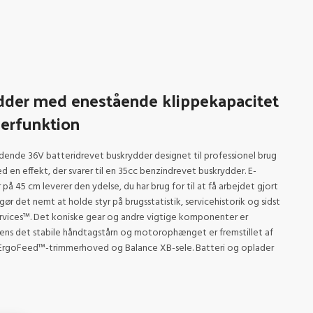
ydder med enestående klippekapacitet
erfunktion
dende 36V batteridrevet buskrydder designet til professionel brug
ed en effekt, der svarer til en 35cc benzindrevet buskrydder. E-
45 cm leverer den ydelse, du har brug for til at få arbejdet gjort
gør det nemt at holde styr på brugsstatistik, servicehistorik og sidst
ervices™. Det koniske gear og andre vigtige komponenter er
mens det stabile håndtagstårn og motorophænget er fremstillet af
ErgoFeed™-trimmerhoved og Balance XB-sele. Batteri og oplader