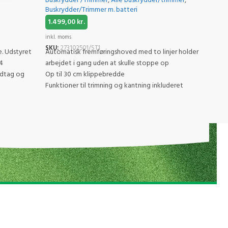
Buskrydder /Trimmer
,
Alle buskrydder/trimmer
,
Buskr
Buskrydder/Trimmer m. batteri
buskr
1.499,00
kr.
1.59
inkl. moms
inkl. 
SKU:
273102501/ST1
SKU:
e. Udstyret
Automatisk fremføringshoved med to linjer holder
Holde
4
arbejdet i gang uden at skulle stoppe op
med l
ndtag og
Op til 30 cm klippebredde
Funktioner til trimning og kantning inkluderet
Indbygget opladning gør dit liv nemt. Opladning
på væggen gør det endnu nemmere!