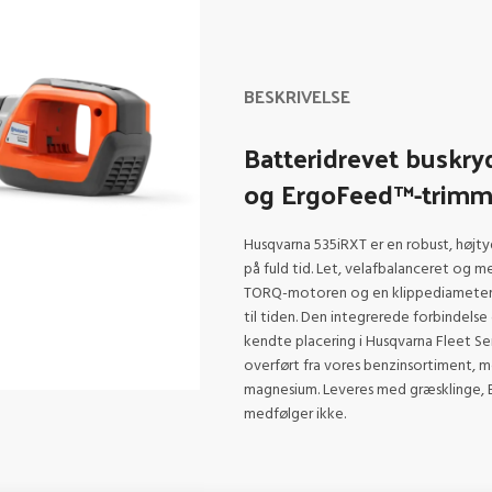
BESKRIVELSE
Batteridrevet buskr
og ErgoFeed™-trimm
Husqvarna 535iRXT er en robust, højty
på fuld tid. Let, velafbalanceret og m
TORQ-motoren og en klippediameter på 
til tiden. Den integrerede forbindelse 
kendte placering i Husqvarna Fleet S
overført fra vores benzinsortiment, 
magnesium. Leveres med græsklinge, 
medfølger ikke.