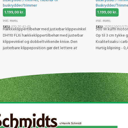
Buskrydder /Trimmer
,
Tilbehør til
Buskrydder /Trimm
buskrydder/trimmer
Buskrydder/Trimmer
1.199,00
kr.
1.199,00
kr.
inkl. moms
inkl. moms
SKU:
970 70 42-01
SKU:
257022001/ST1
Hækkeklippertilbehør med justerbar klippevinkel
500 W kulfri motor
DH110 FLXi hækkeklippertilbehør med justerbar
Op til 3 cm tykke 
klippevinkel og dobbeltvirkende knive. Den
Kvalitetssaks i car
justerbare klippeposition gør det lettere at
Hurtig klipning - 0
trimme
Tre justerbare kli
Inklusiv STIGA ePo