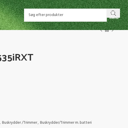
Menu
35iRXT
,
Buskrydder /Trimmer
,
Buskrydder/Trimmer m. batteri