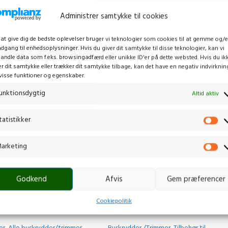
Administrer samtykke til cookies
 at give dig de bedste oplevelser bruger vi teknologier som cookies til at gemme og/e
adgang til enhedsoplysninger. Hvis du giver dit samtykke til disse teknologier, kan vi
andle data som f.eks. browsingadfærd eller unikke ID'er på dette websted. Hvis du ik
er dit samtykke eller trækker dit samtykke tilbage, kan det have en negativ indvirknin
visse funktioner og egenskaber.
unktionsdygtig
Altid aktiv
tatistikker
arketing
Godkend
Afvis
Gem præferencer
Cookiepolitik
T
HUSQVARNA BCA850