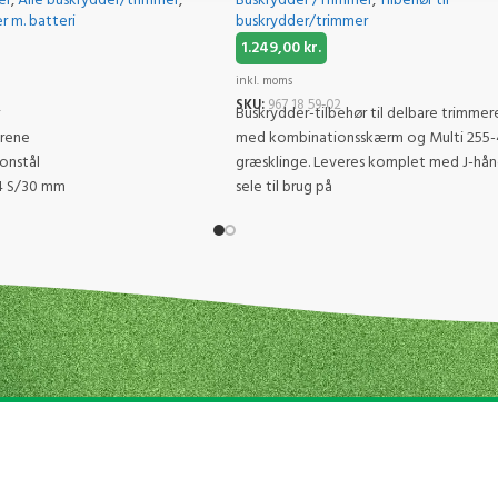
er
,
Alle buskrydder/trimmer
,
Buskrydder /Trimmer
,
Tilbehør til
 m. batteri
buskrydder/trimmer
1.249,00
kr.
inkl. moms
SKU:
967 18 59‑02
Buskrydder-tilbehør til delbare trimmer
grene
med kombinationsskærm og Multi 255-
bonstål
græsklinge. Leveres komplet med J-hå
,4 S/30 mm
sele til brug på
ppebredder
wer 20V 2Ah batteri