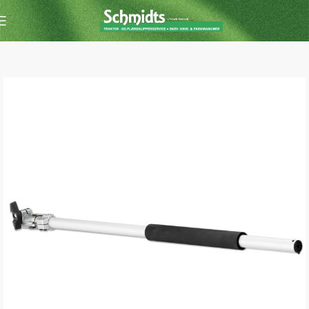
Forside
Buskrydder /Trimmer
Tilbehør til buskrydder/trimmer