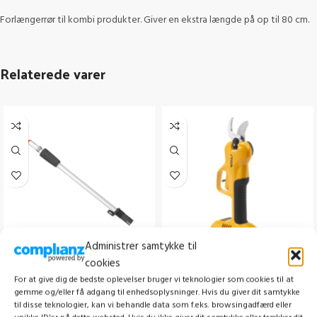
Forlængerrør til kombi produkter. Giver en ekstra længde på op til 80 cm.
Relaterede varer
Administrer samtykke til
cookies
HUSQVARNA DE110
STIGA SC 100E KIT
Forlængerrør
For at give dig de bedste oplevelser bruger vi teknologier som cookies til at
Buskrydder /Trimmer
,
Alle
gemme og/eller få adgang til enhedsoplysninger. Hvis du giver dit samtykke
Buskrydder /Trimmer
,
Tilbehør til
buskrydder/trimmer
,
til disse teknologier, kan vi behandle data som f.eks. browsingadfærd eller