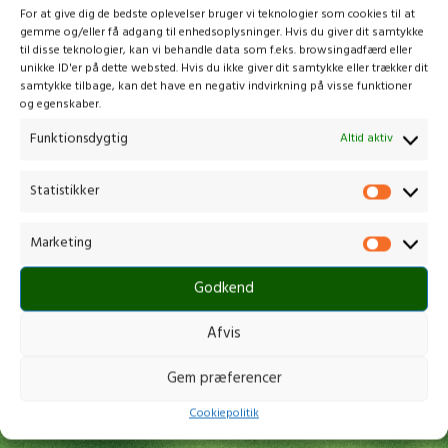
For at give dig de bedste oplevelser bruger vi teknologier som cookies til at
gemme og/eller få adgang til enhedsoplysninger. Hvis du giver dit samtykke
til disse teknologier, kan vi behandle data som f.eks. browsingadfærd eller
unikke ID'er på dette websted. Hvis du ikke giver dit samtykke eller trækker dit
HUSQVARNA 225I UDEN
STIGA SMT 100 AE KIT
samtykke tilbage, kan det have en negativ indvirkning på visse funktioner
BATTERI OG OPLADER
og egenskaber.
Hækkeklipper
,
Alle hækkeklipper
,
Kædesav
,
Alle kædesav
,
kædesav
Kædesav
,
Alle kædesav
,
Funktionsdygtig
Altid aktiv
m. batteri
Hækkeklipper m. batteri
,
kædesav
m. batteri
1.899,00
kr.
Statistikker
1.999,00
kr.
inkl. moms
inkl. moms
SKU:
970 54 73-03
Højtydende kædesav til nem og hurtig
Marketing
SKU:
278720008/ST3
Batteridrevet multi-tool til uafbrudt
skæring Husqvarna 225i er en
hækkeklipning og beskæring af grene
batteridrevet kædesav med lav vægt,
Godkend
Selen hægtes på dit multi-tool for
der er nem at
lettere arbejde og bedre balance
55 cm teleskopisk forlænger giver
Afvis
redskabet en totallængde på 2,75 m -
hækkeklipper og 2,55 m - kædesav
Gem præferencer
Ergonomisk og strømlinet udformning
med soft grip-håndtag
Cookiepolitik
45 cm kniv med et grengab på 18 mm