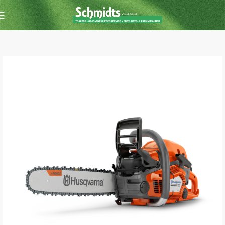
Forside
Kædesav
Kædesav m. benzin