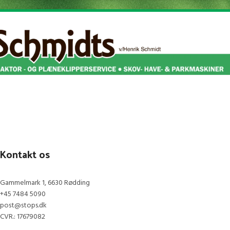
skærer gennem mellemtykke grene
Uden batteri og oplader
Kontakt os
Gammelmark 1, 6630 Rødding
+45 7484 5090
post@stops.dk
CVR.: 17679082