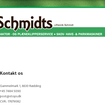
det muligt at foretage beskæringer op
til 1,8 m højere oppe.
Indeholder et 20V ePower batteri og
en oplader, der er kompatibel med
STIGA 1-serien.
Kontakt os
Gammelmark 1, 6630 Rødding
+45 7484 5090
post@stops.dk
CVR.: 17679082