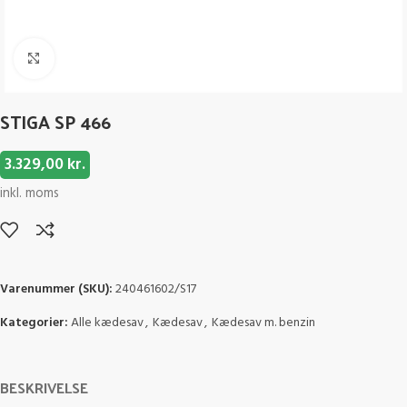
Click to enlarge
STIGA SP 466
3.329,00
kr.
inkl. moms
Varenummer (SKU):
240461602/S17
Kategorier:
Alle kædesav
,
Kædesav
,
Kædesav m. benzin
BESKRIVELSE