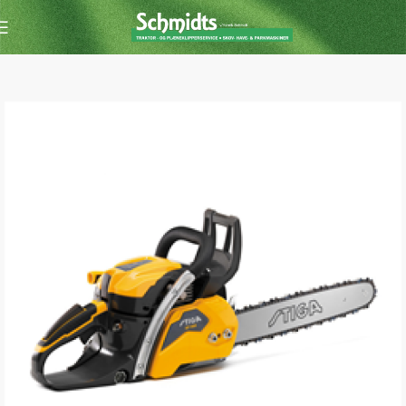
Forside
Kædesav
Kædesav m. benzin