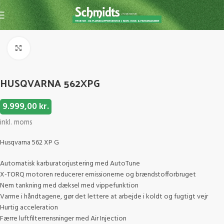
Forside
Kædesav
Kædesav m. benzin
Click to enlarge
HUSQVARNA 562XPG
9.999,00
kr.
inkl. moms
Husqvarna 562 XP G
Automatisk karburatorjustering med AutoTune
X-TORQ motoren reducerer emissionerne og brændstofforbruget
Nem tankning med dæksel med vippefunktion
Varme i håndtagene, gør det lettere at arbejde i koldt og fugtigt vejr
Hurtig acceleration
Færre luftfilterrensninger med Air Injection