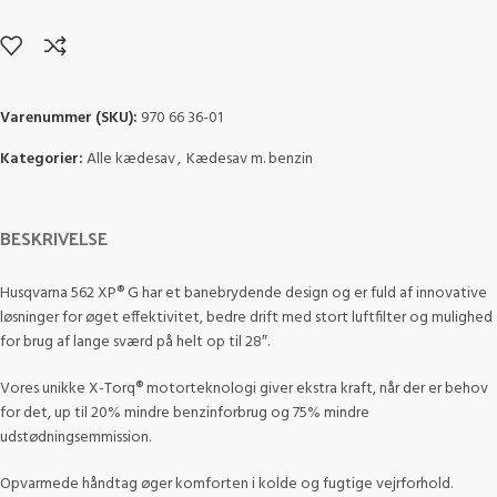
Varenummer (SKU):
970 66 36-01
Kategorier:
Alle kædesav
,
Kædesav m. benzin
BESKRIVELSE
Husqvarna 562 XP® G har et banebrydende design og er fuld af innovative
løsninger for øget effektivitet, bedre drift med stort luftfilter og mulighed
for brug af lange sværd på helt op til 28″.
Vores unikke X-Torq® motorteknologi giver ekstra kraft, når der er behov
for det, up til 20% mindre benzinforbrug og 75% mindre
udstødningsemmission.
Opvarmede håndtag øger komforten i kolde og fugtige vejrforhold.