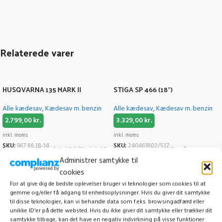
Relaterede varer
HUSQVARNA 135 MARK II
STIGA SP 466 (18″)
Alle kædesav
,
Kædesav m. benzin
Alle kædesav
,
Kædesav m. benzin
2.799,00
kr.
3.329,00
kr.
inkl. moms
inkl. moms
SKU:
967 86 18-14
SKU:
240461802/S17
Husqvarna 135 Mark II, 14" 3/8"mini, 1,3
Kædesav med en 46,5 cm³
Administrer samtykke til
mm S93G
benzinmotor (2 kW) og et 45 cm
Færre luftfilterrensninger med Air
sværd.
cookies
Injection
46,5 CM³ BENZINMOTOR MED EN
For at give dig de bedste oplevelser bruger vi teknologier som cookies til at
X-TORQ motoren reducerer
NETTOEFFEKT PÅ 2 KW
gemme og/eller få adgang til enhedsoplysninger. Hvis du giver dit samtykke
emissionerne og brændstofforbruget
45 CM (18”) SVÆRD
til disse teknologier, kan vi behandle data som f.eks. browsingadfærd eller
Hurtig og let justering af kæde
KÆDEHASTIGHED PÅ 23,1 M/S
unikke ID'er på dette websted. Hvis du ikke giver dit samtykke eller trækker dit
Forbedret sikkerhed, inertiaktiveret
NETTOVÆGT PÅ 5,3 KG UDEN SVÆRD
samtykke tilbage, kan det have en negativ indvirkning på visse funktioner