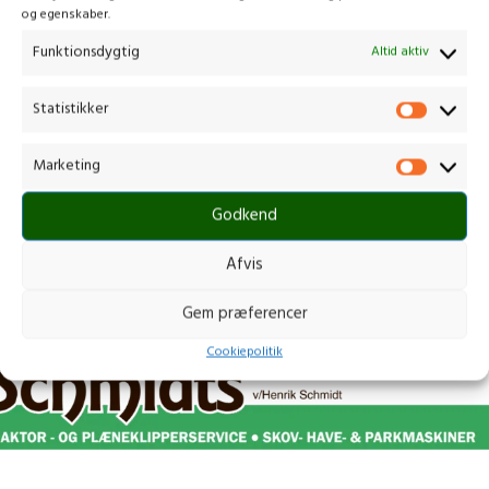
og egenskaber.
kædebremse
OG KÆDE
Smart Start giver lettere start
AFVIBRERING (VCS)
Funktionsdygtig
Altid aktiv
Kombineret choker/stopknap
KOMBINØGLE MEDFØLGER
Statistikker
Marketing
Godkend
Afvis
Gem præferencer
Cookiepolitik