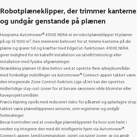
Robotplæneklipper, der trimmer kanterne
og undgår genstande på plænen
Husqvarna Automower® 410XE NERA er en robotplæneklipper til plæner
på op til 1000 m². Den minimerer behovet for at trimme kanterne på din
plæne og sparer tid og kræfter med EdgeCut-funktionen. 410XE NERA
giver mulighed for en kabelfri installation via satellitteknologi eller
installation med fysiske afgrænsninger.
Skræddersy plænen til dine behov ved at oprette flere arbejdsområder
med forskellige indstillinger via Automower® Connect-appen takket være
den integrerede Zone Control-funktion. Lige så let kan der oprettes
midlertidige stay-out-zoner for at bevare sæsonens vilde blomster eller
haveprojektområder.
Præcis klipning opnås med reduceret risiko for påkørsel og uplanlagte stop
takket være plæneklipperens sensorer, som registrerer og undgår
forhindringer.
Bevar kontrollen ved at overvåge plæneklipperen fra hvor som helst i
verden og integrere den med dit intelligente hjem via Automower®
Connect-appen. Send kommandoer, opret og juster zoner, se og ændr