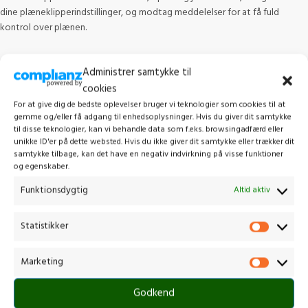
dine plæneklipperindstillinger, og modtag meddelelser for at få fuld
kontrol over plænen.
Administrer samtykke til
Relaterede varer
cookies
For at give dig de bedste oplevelser bruger vi teknologier som cookies til at
gemme og/eller få adgang til enhedsoplysninger. Hvis du giver dit samtykke
til disse teknologier, kan vi behandle data som f.eks. browsingadfærd eller
unikke ID'er på dette websted. Hvis du ikke giver dit samtykke eller trækker dit
samtykke tilbage, kan det have en negativ indvirkning på visse funktioner
og egenskaber.
Funktionsdygtig
Altid aktiv
Statistikker
Marketing
HUSQVARNA AUTOMOWER®
HUSQVARNA AUTOMOWER®
305E NERA
430X NERA
Godkend
Robotklipper
Robotklipper