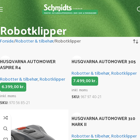
Robotklipper
Forside
Robotter & tilbehør
Robotklipper
HUSQVARNA AUTOMOWER
HUSQVARNA AUTOMOWER 305
ASPIRE R4
Robotter & tilbehør
,
Robotklipper
Robotter & tilbehør
,
Robotklipper
7.499,00
kr.
6.399,00
kr.
inkl. moms
inkl. moms
SKU:
967 97 40-21
SKU:
970 56 85-21
HUSQVARNA AUTOMOWER 310
MARK II
Robotter & tilbehør
,
Robotklipper