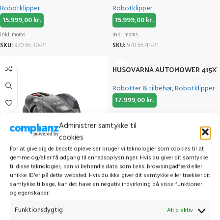
Robotklipper
Robotklipper
15.999,00
kr.
15.999,00
kr.
inkl. moms
inkl. moms
SKU:
970 65 30-21
SKU:
970 65 41-21
HUSQVARNA AUTOMOWER 415X
Robotter & tilbehør
,
Robotklipper
17.999,00
kr.
inkl. moms
Administrer samtykke til
SKU:
970 47 17-21
cookies
For at give dig de bedste oplevelser bruger vi teknologier som cookies til at
gemme og/eller få adgang til enhedsoplysninger. Hvis du giver dit samtykke
HUSQVARNA AUTOMOWER®
til disse teknologier, kan vi behandle data som f.eks. browsingadfærd eller
unikke ID'er på dette websted. Hvis du ikke giver dit samtykke eller trækker dit
405XE NERA
samtykke tilbage, kan det have en negativ indvirkning på visse funktioner
og egenskaber.
Robotklipper
16.999,00
kr.
Funktionsdygtig
Altid aktiv