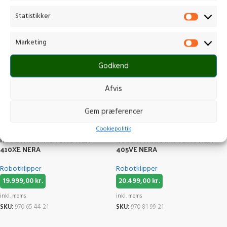
inkl. moms
SKU:
970 65 43-21
Statistikker
Marketing
Godkend
Afvis
Gem præferencer
Cookiepolitik
HUSQVARNA AUTOMOWER®
HUSQWVARNA AUTOMOWER ®
410XE NERA
405VE NERA
Robotklipper
Robotklipper
19.999,00
kr.
20.499,00
kr.
inkl. moms
inkl. moms
SKU:
970 65 44-21
SKU:
970 81 99-21