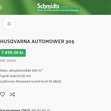
Forside
Robotter & tilbehør
Robotklipper
Click to enlarge
HUSQVARNA AUTOMOWER 305
7.499,00
kr.
inkl. moms
Maks. arbejdsområde 600 m²
Typisk ladetid 60 min
Lydniveau Measured sound level 58 dB(A)
Varenummer (SKU):
967 97 40-21