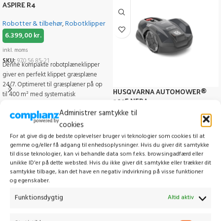
ASPIRE R4
Robotter & tilbehør
,
Robotklipper
6.399,00
kr.
inkl. moms
SKU:
970 56 85-21
Denne kompakte robotplæneklipper
giver en perfekt klippet græsplæne
24/7. Optimeret til græsplæner på op
HUSQVARNA AUTOMOWER®
til 400 m² med systematisk
305E NERA
passageklipning
Administrer samtykke til
Robotklipper
cookies
15.999,00
kr.
For at give dig de bedste oplevelser bruger vi teknologier som cookies til at
gemme og/eller få adgang til enhedsoplysninger. Hvis du giver dit samtykke
inkl. moms
til disse teknologier, kan vi behandle data som f.eks. browsingadfærd eller
SKU:
970 65 30-21
Robotplæneklipper, der trimmer
unikke ID'er på dette websted. Hvis du ikke giver dit samtykke eller trækker dit
kanterne, til små til mellemstore
samtykke tilbage, kan det have en negativ indvirkning på visse funktioner
og egenskaber.
plæner Husqvarnas Automower® 305E
NERA er en robotplæneklipper til
Funktionsdygtig
Altid aktiv
græsplæner på op