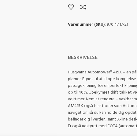
Varenummer (SKU):
970 47 17-21
BESKRIVELSE
Husqvarna Automower® 415X – en pålid
plæner. Egnet til at klippe komplekse
passageklipning for en perfekt klipni
op til 40%. Ubekymret drift takket v
vejrtimer. Nem at rengøre – vaskbar 
AM415X også funktioner som Automow
navigation, så du kan holde dig opda
befinder dig i verden, samt X-line des
Er også udstyret med FOTA (automatis