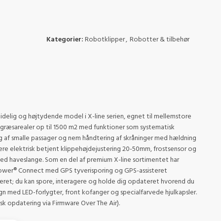
Kategorier:
Robotklipper
,
Robotter & tilbehør
elig og højtydende model i X-line serien, egnet til mellemstore
 græsarealer op til 1500 m2 med funktioner som systematisk
ng af smalle passager og nem håndtering af skråninger med hældning
ære elektrisk betjent klippehøjdejustering 20-50mm, frostsensor og
med haveslange. Som en del af premium X-line sortimentet har
er® Connect med GPS tyverisporing og GPS-assisteret
teret; du kan spore, interagere og holde dig opdateret hvorend du
ign med LED-forlygter, front kofanger og specialfarvede hjulkapsler.
k opdatering via Firmware Over The Air).