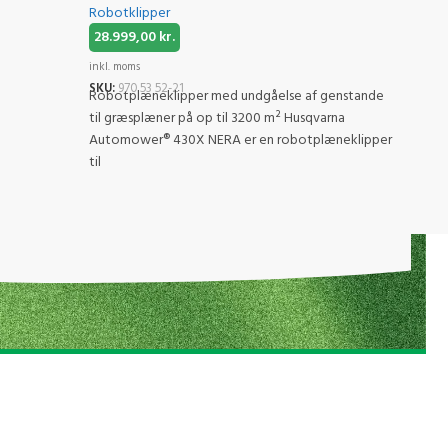
Robotklipper
Robot
28.999,00
kr.
41.9
inkl. moms
inkl. 
SKU:
970 53 52-21
SKU:
Robotplæneklipper med undgåelse af genstande
Klare
til græsplæner på op til 3200 m² Husqvarna
tekno
Automower® 430X NERA er en robotplæneklipper
Auto
til
kabel