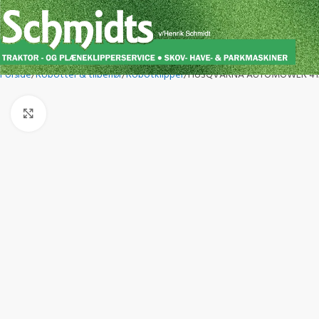
Forside
Robotter & tilbehør
Robotklipper
HUSQVARNA AUTOMOWER 41
Click to enlarge