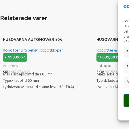
Relaterede varer
For
få 
beh
giv
HUSQVARNA AUTOMOWER 305
HUSQVARNA AUT
på 
Robotter & tilbehør
,
Robotklipper
Robotter & tilbeh
F
7.499,00
kr.
11.699,00
kr.
inkl. moms
inkl. moms
S
SKU:
967 97 40-21
SKU:
970 52 67-21
Maks. arbejdsområde 600 m²
Maks. arbejdsområ
Typisk ladetid 60 min
Typisk ladetid 60 
M
Lydniveau Measured sound level 58 dB(A)
Lydniveau Measure