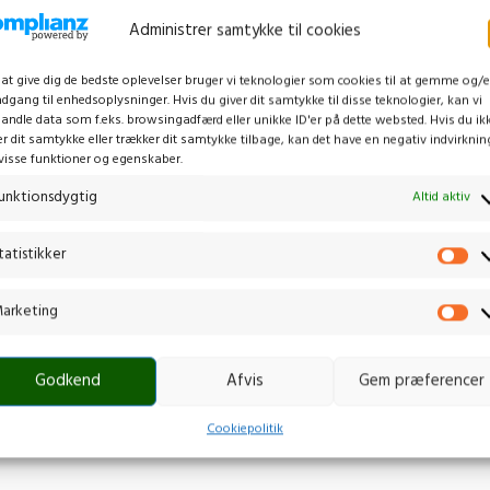
Administrer samtykke til cookies
 at give dig de bedste oplevelser bruger vi teknologier som cookies til at gemme og/e
adgang til enhedsoplysninger. Hvis du giver dit samtykke til disse teknologier, kan vi
andle data som f.eks. browsingadfærd eller unikke ID'er på dette websted. Hvis du ik
er dit samtykke eller trækker dit samtykke tilbage, kan det have en negativ indvirknin
OMOWER 310 MARK II
HUSQVARNA AUTOMOWER 315 MARK
visse funktioner og egenskaber.
ør
,
Robotklipper
Robotter & tilbehør
,
Robotklipper
unktionsdygtig
Altid aktiv
14.499,00
kr.
inkl. moms
tatistikker
SKU:
970 52 68-21
de 1000 m²
Maks. arbejdsområde 1500 m²
min
Typisk ladetid 60 min
arketing
d sound level 58 dB(A)
Lydniveau Measured sound level 58 dB(
Godkend
Afvis
Gem præferencer
Cookiepolitik