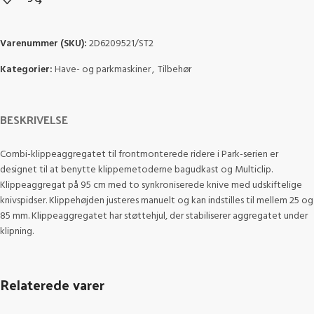
Varenummer (SKU):
2D6209521/ST2
Kategorier:
Have- og parkmaskiner
,
Tilbehør
BESKRIVELSE
Combi-klippeaggregatet til frontmonterede ridere i Park-serien er
designet til at benytte klippemetoderne bagudkast og Multiclip.
Klippeaggregat på 95 cm med to synkroniserede knive med udskiftelige
knivspidser. Klippehøjden justeres manuelt og kan indstilles til mellem 25 og
85 mm. Klippeaggregatet har støttehjul, der stabiliserer aggregatet under
klipning.
Relaterede varer