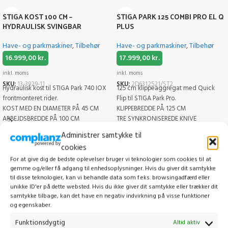
STIGA KOST 100 CM –
STIGA PARK 125 COMBI PRO EL Q
HYDRAULISK SVINGBAR
PLUS
Have- og parkmaskiner
,
Tilbehør
Have- og parkmaskiner
,
Tilbehør
16.999,00
kr.
17.999,00
kr.
inkl. moms
inkl. moms
SKU:
13-3929-11
SKU:
2D6312521/ST2
Hydraulisk kost til STIGA Park 740 IOX
125 cm klippeaggregat med Quick
frontmonteret rider.
Flip til STIGA Park Pro.
KOST MED EN DIAMETER PÅ 45 CM
KLIPPEBREDDE PÅ 125 CM
ARBEJDSBREDDE PÅ 100 CM
TRE SYNKRONISEREDE KNIVE
PASSER TIL PARK PRO 740 IOX
ELEKTRISK KLIPPEHØJDEJUSTERING
Administrer samtykke til
QUICK FLIP-SYSTEM
cookies
COMBI: MULTICLIP OG BAGUDKAST
For at give dig de bedste oplevelser bruger vi teknologier som cookies til at
gemme og/eller få adgang til enhedsoplysninger. Hvis du giver dit samtykke
til disse teknologier, kan vi behandle data som f.eks. browsingadfærd eller
unikke ID'er på dette websted. Hvis du ikke giver dit samtykke eller trækker dit
samtykke tilbage, kan det have en negativ indvirkning på visse funktioner
og egenskaber.
Funktionsdygtig
Altid aktiv