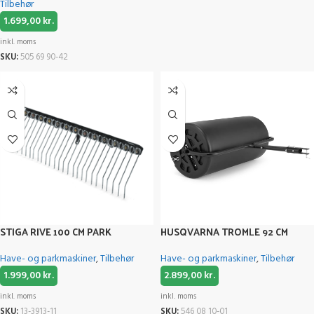
Tilbehør
1.699,00
kr.
inkl. moms
SKU:
505 69 90-42
STIGA RIVE 100 CM PARK
HUSQVARNA TROMLE 92 CM
Have- og parkmaskiner
,
Tilbehør
Have- og parkmaskiner
,
Tilbehør
1.999,00
kr.
2.899,00
kr.
inkl. moms
inkl. moms
SKU:
13-3913-11
SKU:
546 08 10‑01