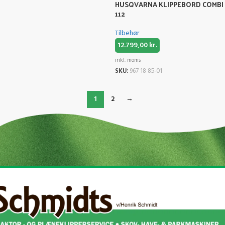
HUSQVARNA KLIPPEBORD COMBI
112
Tilbehør
12.799,00
kr.
inkl. moms
SKU:
967 18 85-01
1
2
→