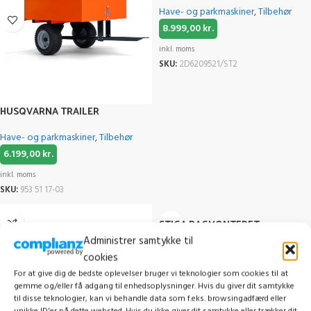
Have- og parkmaskiner
,
Tilbehør
8.999,00
kr.
inkl. moms
SKU:
2D6209521/ST2
HUSQVARNA TRAILER
Have- og parkmaskiner
,
Tilbehør
6.199,00
kr.
inkl. moms
SKU:
953 51 17-03
STIGA BAGMONTERET
REDSKABSLØFT, ELEKTRISK
Administrer samtykke til
cookies
Have- og parkmaskiner
,
Tilbehør
For at give dig de bedste oplevelser bruger vi teknologier som cookies til at
9.869,00
kr.
gemme og/eller få adgang til enhedsoplysninger. Hvis du giver dit samtykke
til disse teknologier, kan vi behandle data som f.eks. browsingadfærd eller
inkl. moms