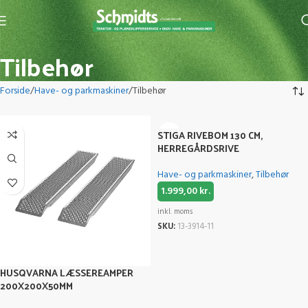
Tilbehør
Forside
Have- og parkmaskiner
Tilbehør
STIGA RIVEBOM 130 CM,
HERREGÅRDSRIVE
Have- og parkmaskiner
,
Tilbehør
1.999,00
kr.
inkl. moms
SKU:
13-3914-11
HUSQVARNA LÆSSEREAMPER
200X200X50MM