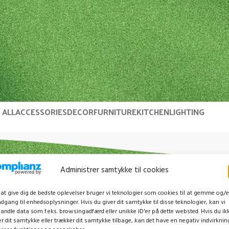
ALL
ACCESSORIES
DECOR
FURNITURE
KITCHEN
LIGHTING
A lacus bibendum pulvinar
Furniture
Administrer samtykke til cookies
 at give dig de bedste oplevelser bruger vi teknologier som cookies til at gemme og/e
adgang til enhedsoplysninger. Hvis du giver dit samtykke til disse teknologier, kan vi
andle data som f.eks. browsingadfærd eller unikke ID'er på dette websted. Hvis du ik
er dit samtykke eller trækker dit samtykke tilbage, kan det have en negativ indvirknin