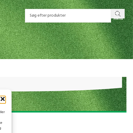
Menu
ller
ke
g