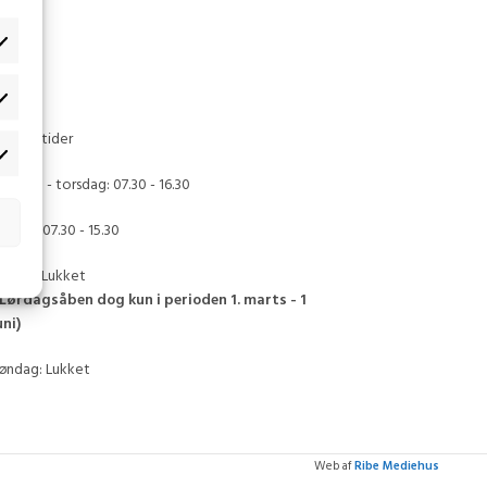
bningstider
andag - torsdag: 07.30 - 16.30
redag: 07.30 - 15.30
ørdag: Lukket
 Lørdagsåben dog kun i perioden 1. marts - 1
uni)
øndag: Lukket
Web af
Ribe Mediehus