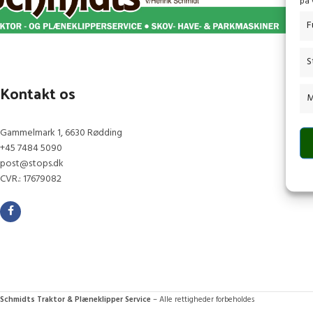
på 
F
S
Kontakt os
M
Gammelmark 1, 6630 Rødding
+45 7484 5090
post@stops.dk
CVR.: 17679082
Schmidts Traktor & Plæneklipper Service
– Alle rettigheder forbeholdes